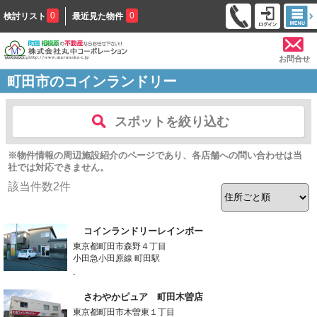
0
0
検討リスト
最近見た物件
お問合せ
町田市のコインランドリー
スポットを絞り込む
※物件情報の周辺施設紹介のページであり、各店舗への問い合わせは当
社では対応できません。
該当件数
2
件
コインランドリーレインボー
東京都町田市森野４丁目
小田急小田原線 町田駅
-
さわやかピュア 町田木曽店
東京都町田市木曽東１丁目