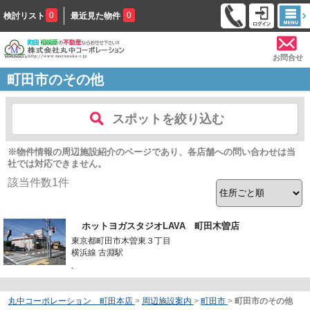
0
0
検討リスト
最近見た物件
お問合せ
町田市のその他
スポットを絞り込む
※物件情報の周辺施設紹介のページであり、各店舗への問い合わせは当
社では対応できません。
該当件数
1
件
ホットヨガスタジオLAVA 町田木曽店
東京都町田市木曽東３丁目
横浜線 古淵駅
-
丸中コーポレーション 町田本店
>
周辺施設案内
>
町田市
>
町田市のその他