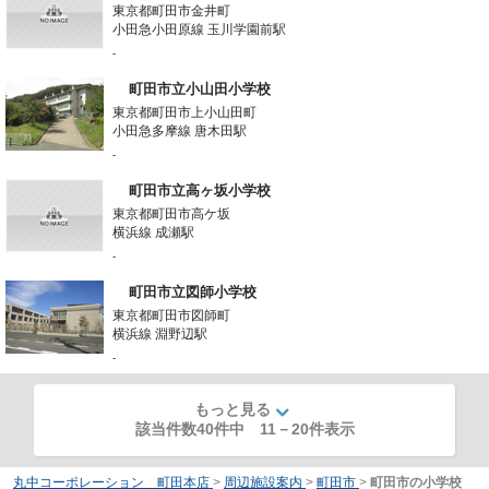
東京都町田市金井町
小田急小田原線 玉川学園前駅
-
町田市立小山田小学校
東京都町田市上小山田町
小田急多摩線 唐木田駅
-
町田市立高ヶ坂小学校
東京都町田市高ケ坂
横浜線 成瀬駅
-
町田市立図師小学校
東京都町田市図師町
横浜線 淵野辺駅
-
もっと見る
該当件数40件中
11
－
20
件表示
丸中コーポレーション 町田本店
>
周辺施設案内
>
町田市
>
町田市の小学校