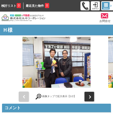
0
0
検討リスト
最近見た物件
お問合せ
Ｈ様
前
次
画像タップで拡大表示【
1
/2】
コメント