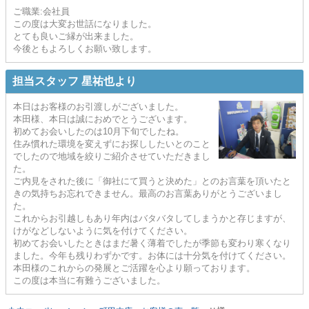
ご職業:会社員
この度は大変お世話になりました。
とても良いご縁が出来ました。
今後ともよろしくお願い致します。
担当スタッフ 星祐也より
本日はお客様のお引渡しがございました。
本田様、本日は誠におめでとうございます。
初めてお会いしたのは10月下旬でしたね。
住み慣れた環境を変えずにお探ししたいとのこと
でしたので地域を絞りご紹介させていただきまし
た。
ご内見をされた後に「御社にて買うと決めた」とのお言葉を頂いたと
きの気持ちお忘れできません。最高のお言葉ありがとうございまし
た。
これからお引越しもあり年内はバタバタしてしまうかと存じますが、
けがなどしないように気を付けてください。
初めてお会いしたときはまだ暑く薄着でしたが季節も変わり寒くなり
ました。今年も残りわずかです。お体には十分気を付けてください。
本田様のこれからの発展とご活躍を心より願っております。
この度は本当に有難うございました。