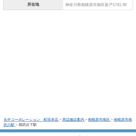
所在地
神奈川県相模原市南区新戸1741-30
丸中コーポレーション 町田本店
>
周辺施設案内
>
相模原市南区
>
相模原市南
区の駅
>
相武台下駅