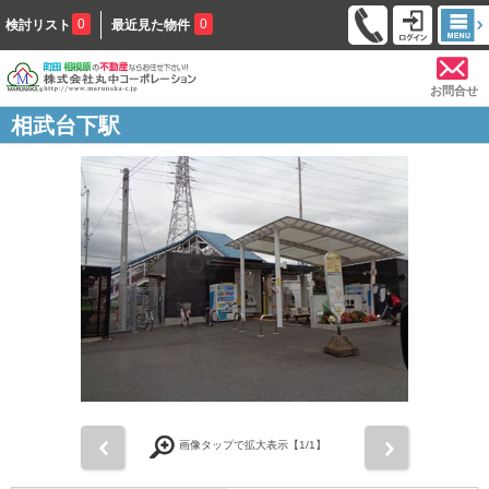
0
0
検討リスト
最近見た物件
お問合せ
相武台下駅
前
次
画像タップで拡大表示【
1
/1】