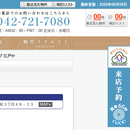
最終更新：2026年08月09日
00
00
件
件
最近見た物件
検討リスト
：AM10：00～PM7：00
定休日：水曜日
プ 江戸や
松３丁目４８－２３
MAP
▼