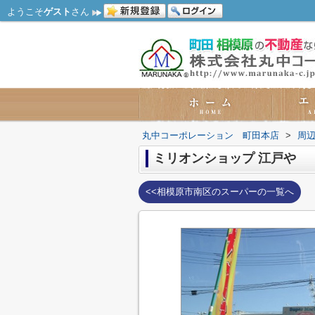
ようこそ
ゲスト
さん
丸中コーポレーション 町田本店
>
周
ミリオンショップ 江戸や
<<相模原市南区のスーパーの一覧へ