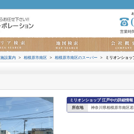
営業時間
辺施設案内
>
相模原市南区
>
相模原市南区のスーパー
>
ミリオンショッ
ミリオンショップ 江戸やの詳細情報
所在地
神奈川県相模原市南区若