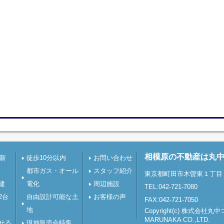
相模原の不動産は丸
下新
徒歩10分以内
お問い合わせ
都市ガス・オール
スタッフ紹介
東京都町田市木曽東１丁目３５－
建
電化
周辺施設
TEL:042-721-7080
2台
自由設計可能な土
お客様の声
FAX:042-721-7050
地
Copyright(c) 株式
MARUNAKA CO.,LTD.
せる
現地販売会特集