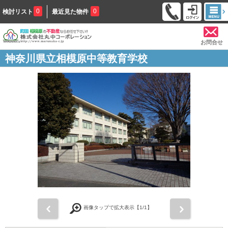
0
0
検討リスト
最近見た物件
お問合せ
神奈川県立相模原中等教育学校
前
次
画像タップで拡大表示【
1
/1】