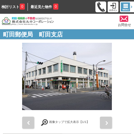
0
0
検討リスト
最近見た物件
お問合せ
町田郵便局 町田支店
前
次
画像タップで拡大表示【
1
/1】