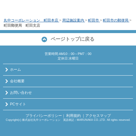
丸中コーポレーション 町田本店
>
周辺施設案内
>
町田市
>
町田市の郵便局
>
町田郵便局 町田支店
ページトップに戻る
営業時間:AM10：00～PM7：00
定休日:水曜日
ホーム
会社概要
お問い合わせ
PCサイト
プライバシーポリシー
利用規約
｜アクセスマップ
｜
Copyright(c) 株式会社丸中コーポレーション 英語表記：MARUNAKA CO.,LTD. All rights reserved.