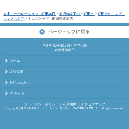
丸中コーポレーション 町田本店
>
周辺施設案内
>
町田市
>
町田市のコンビニ
エンスストア
>
ミニストップ 町田街道旭店
ページトップに戻る
営業時間:AM10：00～PM7：00
定休日:水曜日
ホーム
会社概要
お問い合わせ
PCサイト
プライバシーポリシー
利用規約
｜アクセスマップ
｜
Copyright(c) 株式会社丸中コーポレーション 英語表記：MARUNAKA CO.,LTD. All rights reserved.