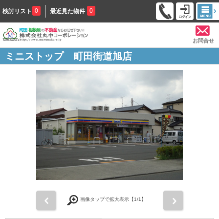
0
0
検討リスト
最近見た物件
お問合せ
ミニストップ 町田街道旭店
前
次
画像タップで拡大表示【
1
/1】