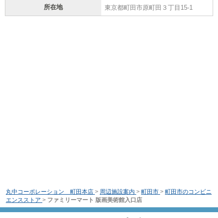
所在地
東京都町田市原町田３丁目15-1
丸中コーポレーション 町田本店
>
周辺施設案内
>
町田市
>
町田市のコンビニ
エンスストア
>
ファミリーマート 版画美術館入口店