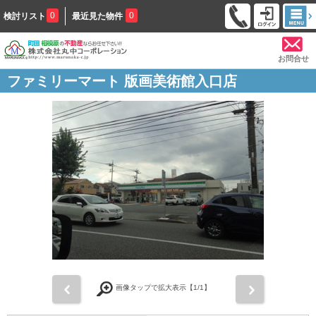
0
0
検討リスト
最近見た物件
お問合せ
ファミリーマート 版画美術館入口店
前
次
画像タップで拡大表示【
1
/1】