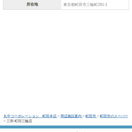
所在地
東京都町田市三輪町281-1
丸中コーポレーション 町田本店
>
周辺施設案内
>
町田市
>
町田市のスーパー
>
三和 町田三輪店