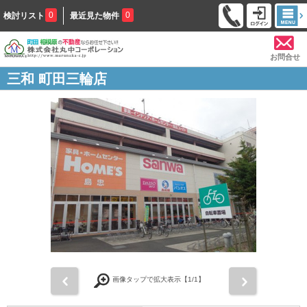
0
0
検討リスト
最近見た物件
お問合せ
三和 町田三輪店
前
次
画像タップで拡大表示【
1
/1】